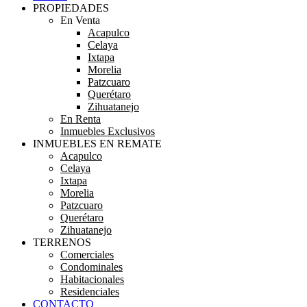
PROPIEDADES
En Venta
Acapulco
Celaya
Ixtapa
Morelia
Patzcuaro
Querétaro
Zihuatanejo
En Renta
Inmuebles Exclusivos
INMUEBLES EN REMATE
Acapulco
Celaya
Ixtapa
Morelia
Patzcuaro
Querétaro
Zihuatanejo
TERRENOS
Comerciales
Condominales
Habitacionales
Residenciales
CONTACTO