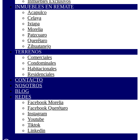
Inmuebles Exclusivos
INMUEBLES EN REMATE
Acapulco
Celaya
Ixtapa
Morelia
Patzcuaro
Querétaro
Zihuatanejo
TERRENOS
Comerciales
Condominales
Habitacionales
Residenciales
CONTACTO
NOSOTROS
BLOG
REDES
Facebook Morelia
Facebook Querétaro
Instagram
Youtube
Tiktok
Linkedin