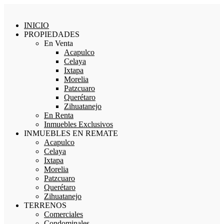
INICIO
PROPIEDADES
En Venta
Acapulco
Celaya
Ixtapa
Morelia
Patzcuaro
Querétaro
Zihuatanejo
En Renta
Inmuebles Exclusivos
INMUEBLES EN REMATE
Acapulco
Celaya
Ixtapa
Morelia
Patzcuaro
Querétaro
Zihuatanejo
TERRENOS
Comerciales
Condominales