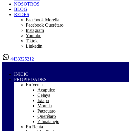
NOSOTROS
BLOG
REDES
Facebook Morelia
Facebook Querétaro
Instagram
Youtube
Tiktok
Linkedin
4433325212
INICIO
PROPIEDADES
En Venta
Acapulco
Celaya
Ixtapa
Morelia
Patzcuaro
Querétaro
Zihuatanejo
En Renta