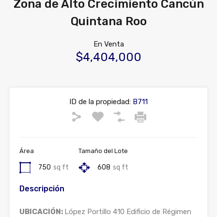
Zona de Alto Crecimiento Cancún
Quintana Roo
En Venta
$4,404,000
ID de la propiedad:
B711
Área
Tamaño del Lote
750
sq ft
608
sq ft
Descripción
UBICACIÓN:
López Portillo 410 Edificio de Régimen