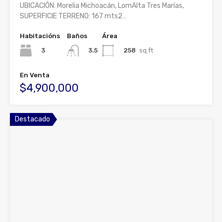
UBICACIÓN: Morelia Michoacán, LomAlta Tres Marías,
SUPERFICIE TERRENO: 167 mts2…
Habitacións
Baños
Área
3
258
sq ft
3.5
En Venta
$4,900,000
Destacado