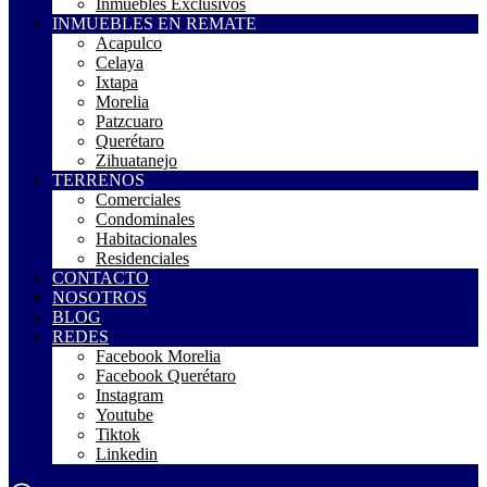
Inmuebles Exclusivos
INMUEBLES EN REMATE
Acapulco
Celaya
Ixtapa
Morelia
Patzcuaro
Querétaro
Zihuatanejo
TERRENOS
Comerciales
Condominales
Habitacionales
Residenciales
CONTACTO
NOSOTROS
BLOG
REDES
Facebook Morelia
Facebook Querétaro
Instagram
Youtube
Tiktok
Linkedin