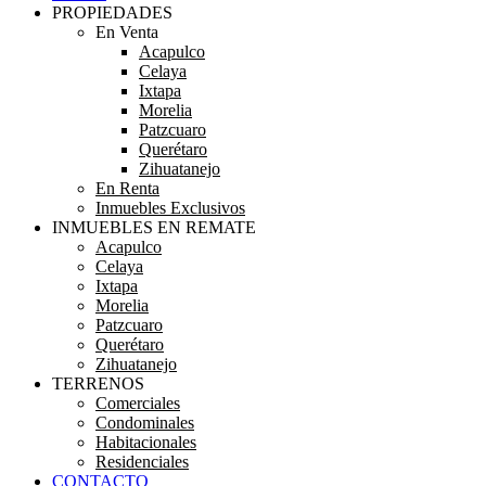
PROPIEDADES
En Venta
Acapulco
Celaya
Ixtapa
Morelia
Patzcuaro
Querétaro
Zihuatanejo
En Renta
Inmuebles Exclusivos
INMUEBLES EN REMATE
Acapulco
Celaya
Ixtapa
Morelia
Patzcuaro
Querétaro
Zihuatanejo
TERRENOS
Comerciales
Condominales
Habitacionales
Residenciales
CONTACTO