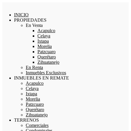
INICIO
PROPIEDADES
En Venta
Acapulco
Celaya
Ixtapa
Morelia
Patzcuaro
Querétaro
Zihuatanejo
En Renta
Inmuebles Exclusivos
INMUEBLES EN REMATE
Acapulco
Celaya
Ixtapa
Morelia
Patzcuaro
Querétaro
Zihuatanejo
TERRENOS
Comerciales
Condominales