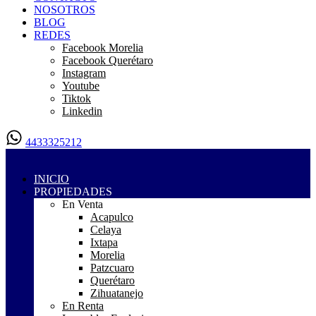
NOSOTROS
BLOG
REDES
Facebook Morelia
Facebook Querétaro
Instagram
Youtube
Tiktok
Linkedin
4433325212
INICIO
PROPIEDADES
En Venta
Acapulco
Celaya
Ixtapa
Morelia
Patzcuaro
Querétaro
Zihuatanejo
En Renta