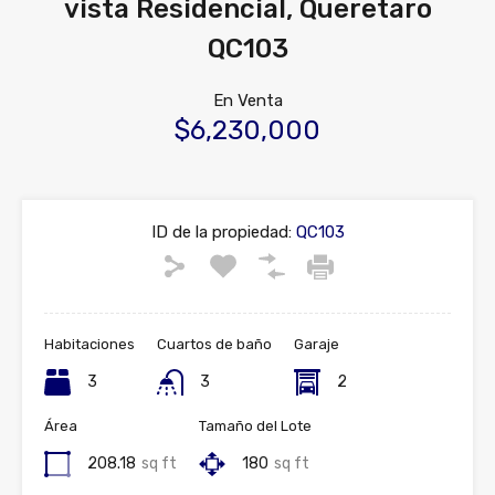
vista Residencial, Queretaro
QC103
En Venta
$6,230,000
ID de la propiedad:
QC103
Habitaciones
Cuartos de baño
Garaje
3
3
2
Área
Tamaño del Lote
208.18
sq ft
180
sq ft