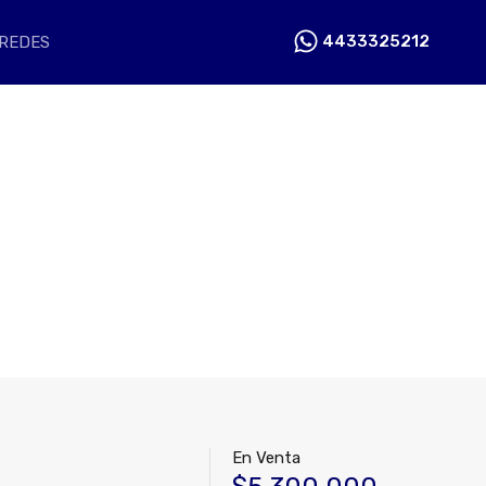
O
NOSOTROS
BLOG
REDES
4433325212
4433325212
REDES
En Venta