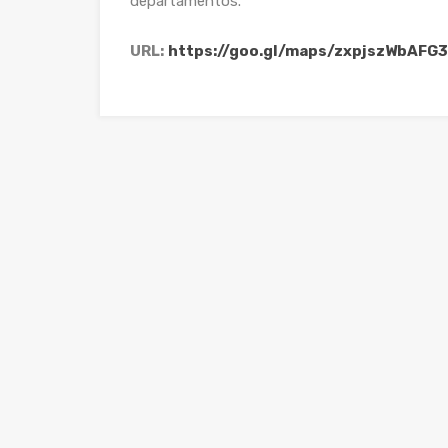
departamentos.
URL:
https://goo.gl/maps/zxpjszWbAFG