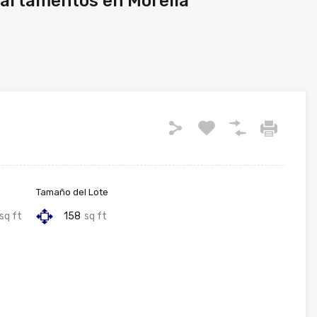
partamentos en Morelia
Tamaño del Lote
sq ft
158
sq ft