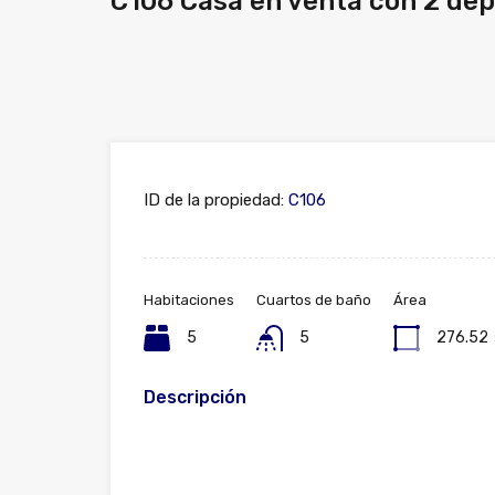
C106 Casa en venta con 2 de
ID de la propiedad:
C106
Habitaciones
Cuartos de baño
Área
5
5
276.52
Descripción