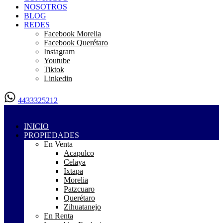
NOSOTROS
BLOG
REDES
Facebook Morelia
Facebook Querétaro
Instagram
Youtube
Tiktok
Linkedin
4433325212
INICIO
PROPIEDADES
En Venta
Acapulco
Celaya
Ixtapa
Morelia
Patzcuaro
Querétaro
Zihuatanejo
En Renta