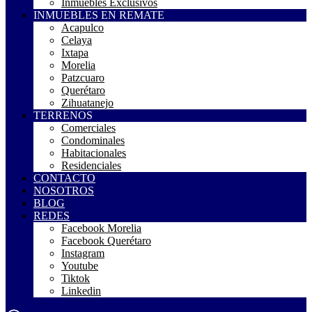
Inmuebles Exclusivos
INMUEBLES EN REMATE
Acapulco
Celaya
Ixtapa
Morelia
Patzcuaro
Querétaro
Zihuatanejo
TERRENOS
Comerciales
Condominales
Habitacionales
Residenciales
CONTACTO
NOSOTROS
BLOG
REDES
Facebook Morelia
Facebook Querétaro
Instagram
Youtube
Tiktok
Linkedin