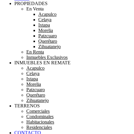
PROPIEDADES
En Venta
Acapulco
Celaya
Ixtapa
Morelia
Patzcuaro
Querétaro
Zihuatanejo
En Renta
Inmuebles Exclusivos
INMUEBLES EN REMATE
Acapulco
Celaya
Ixtapa
Morelia
Patzcuaro
Querétaro
Zihuatanejo
TERRENOS
Comerciales
Condominales
Habitacionales
Residenciales
CONTACTO