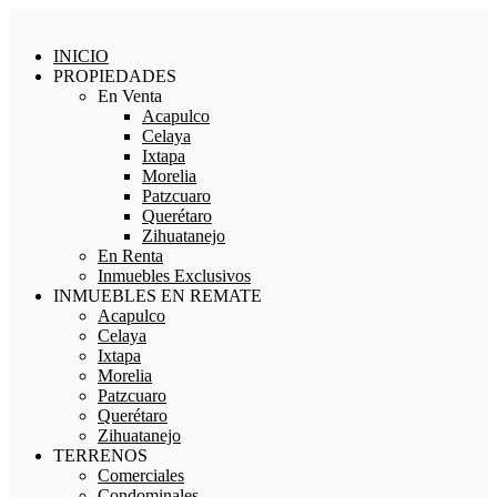
INICIO
PROPIEDADES
En Venta
Acapulco
Celaya
Ixtapa
Morelia
Patzcuaro
Querétaro
Zihuatanejo
En Renta
Inmuebles Exclusivos
INMUEBLES EN REMATE
Acapulco
Celaya
Ixtapa
Morelia
Patzcuaro
Querétaro
Zihuatanejo
TERRENOS
Comerciales
Condominales