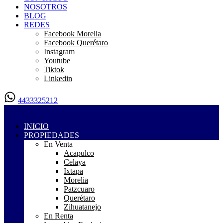
NOSOTROS
BLOG
REDES
Facebook Morelia
Facebook Querétaro
Instagram
Youtube
Tiktok
Linkedin
4433325212
INICIO
PROPIEDADES
En Venta
Acapulco
Celaya
Ixtapa
Morelia
Patzcuaro
Querétaro
Zihuatanejo
En Renta