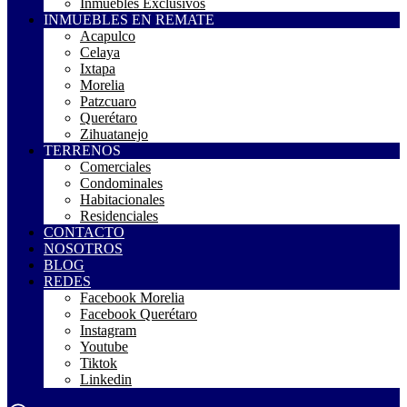
Inmuebles Exclusivos
INMUEBLES EN REMATE
Acapulco
Celaya
Ixtapa
Morelia
Patzcuaro
Querétaro
Zihuatanejo
TERRENOS
Comerciales
Condominales
Habitacionales
Residenciales
CONTACTO
NOSOTROS
BLOG
REDES
Facebook Morelia
Facebook Querétaro
Instagram
Youtube
Tiktok
Linkedin