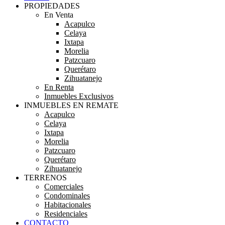
PROPIEDADES
En Venta
Acapulco
Celaya
Ixtapa
Morelia
Patzcuaro
Querétaro
Zihuatanejo
En Renta
Inmuebles Exclusivos
INMUEBLES EN REMATE
Acapulco
Celaya
Ixtapa
Morelia
Patzcuaro
Querétaro
Zihuatanejo
TERRENOS
Comerciales
Condominales
Habitacionales
Residenciales
CONTACTO