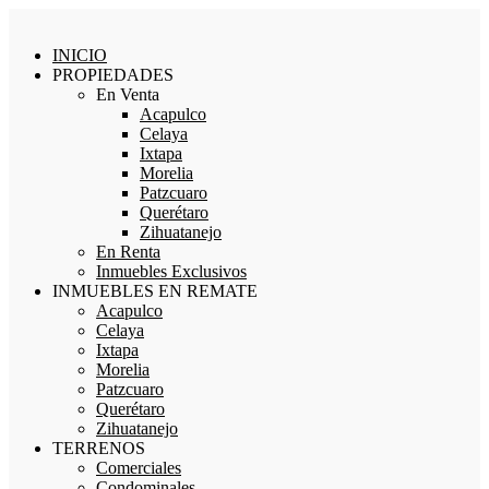
INICIO
PROPIEDADES
En Venta
Acapulco
Celaya
Ixtapa
Morelia
Patzcuaro
Querétaro
Zihuatanejo
En Renta
Inmuebles Exclusivos
INMUEBLES EN REMATE
Acapulco
Celaya
Ixtapa
Morelia
Patzcuaro
Querétaro
Zihuatanejo
TERRENOS
Comerciales
Condominales