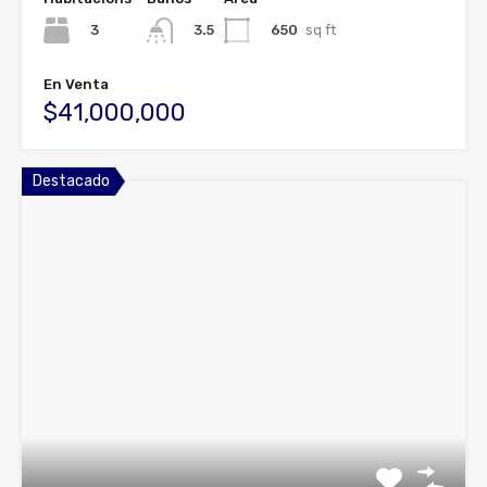
3
650
sq ft
3.5
En Venta
$41,000,000
Destacado