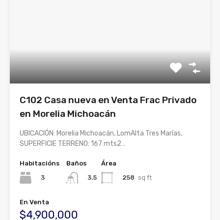
C102 Casa nueva en Venta Frac Privado
en Morelia Michoacán
UBICACIÓN: Morelia Michoacán, LomAlta Tres Marías,
SUPERFICIE TERRENO: 167 mts2…
Habitacións
Baños
Área
3
258
sq ft
3.5
En Venta
$4,900,000