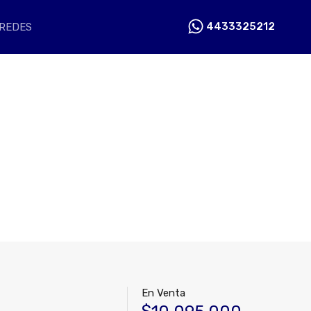
O
NOSOTROS
BLOG
REDES
4433325212
4433325212
REDES
En Venta