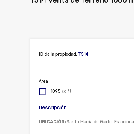
T514 Venta de Terreno 1000 m
ID de la propiedad:
T514
Área
1095
sq ft
Descripción
UBICACIÓN:
Santa Marria de Guido, Fracciona