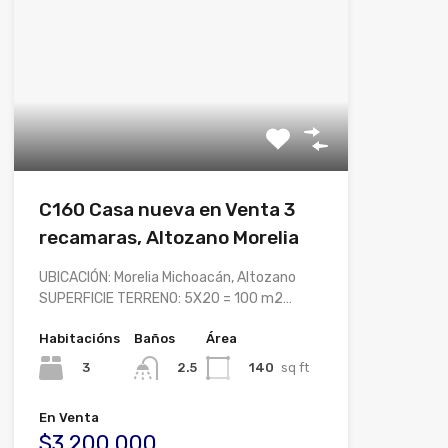
C160 Casa nueva en Venta 3
recamaras, Altozano Morelia
UBICACIÓN: Morelia Michoacán, Altozano
SUPERFICIE TERRENO: 5X20 = 100 m2…
Habitacións
Baños
Área
3
140
sq ft
2.5
En Venta
$3,200,000