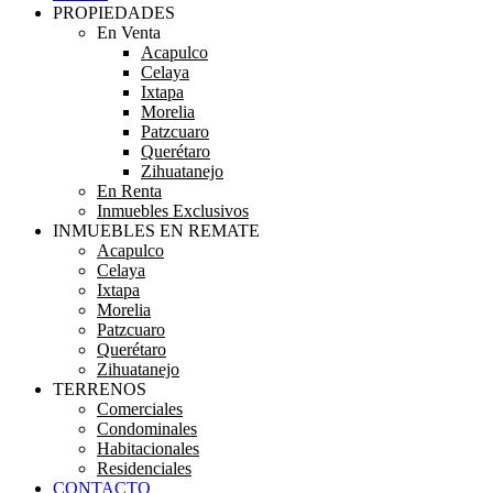
PROPIEDADES
En Venta
Acapulco
Celaya
Ixtapa
Morelia
Patzcuaro
Querétaro
Zihuatanejo
En Renta
Inmuebles Exclusivos
INMUEBLES EN REMATE
Acapulco
Celaya
Ixtapa
Morelia
Patzcuaro
Querétaro
Zihuatanejo
TERRENOS
Comerciales
Condominales
Habitacionales
Residenciales
CONTACTO