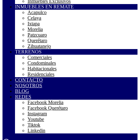
Inmuebles Exclusivos
INMUEBLES EN REMATE
Acapulco
Celaya
Ixtapa
Morelia
Patzcuaro
Querétaro
Zihuatanejo
TERRENOS
Comerciales
Condominales
Habitacionales
Residenciales
CONTACTO
NOSOTROS
BLOG
REDES
Facebook Morelia
Facebook Querétaro
Instagram
Youtube
Tiktok
Linkedin