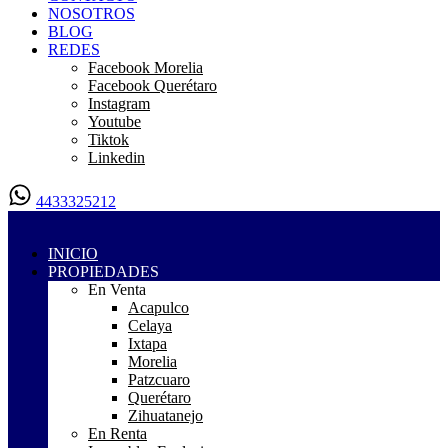
NOSOTROS
BLOG
REDES
Facebook Morelia
Facebook Querétaro
Instagram
Youtube
Tiktok
Linkedin
4433325212
INICIO
PROPIEDADES
En Venta
Acapulco
Celaya
Ixtapa
Morelia
Patzcuaro
Querétaro
Zihuatanejo
En Renta