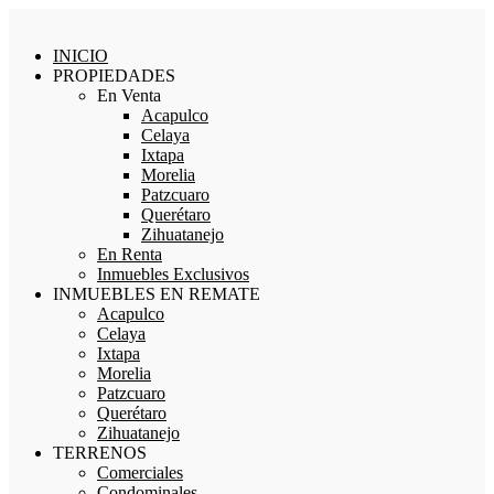
INICIO
PROPIEDADES
En Venta
Acapulco
Celaya
Ixtapa
Morelia
Patzcuaro
Querétaro
Zihuatanejo
En Renta
Inmuebles Exclusivos
INMUEBLES EN REMATE
Acapulco
Celaya
Ixtapa
Morelia
Patzcuaro
Querétaro
Zihuatanejo
TERRENOS
Comerciales
Condominales