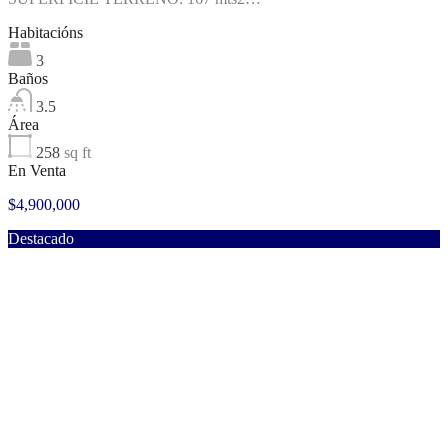
Habitacións
3
Baños
3.5
Área
258
sq ft
En Venta
$4,900,000
Destacado