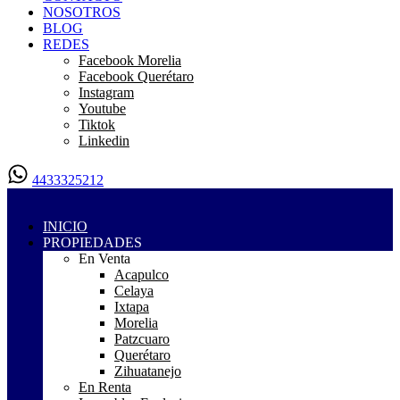
NOSOTROS
BLOG
REDES
Facebook Morelia
Facebook Querétaro
Instagram
Youtube
Tiktok
Linkedin
4433325212
INICIO
PROPIEDADES
En Venta
Acapulco
Celaya
Ixtapa
Morelia
Patzcuaro
Querétaro
Zihuatanejo
En Renta