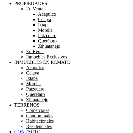
PROPIEDADES
En Venta
Acapulco
Celaya
Ixtapa
Morelia
Patzcuaro
Querétaro
Zihuatanejo
En Renta
Inmuebles Exclusivos
INMUEBLES EN REMATE
Acapulco
Celaya
Ixtapa
Morelia
Patzcuaro
Querétaro
Zihuatanejo
TERRENOS
Comerciales
Condominales
Habitacionales
Residenciales
CONTACTO