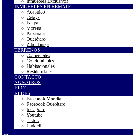
Inmuebles Exclusivos
INMUEBLES EN REMATE
Acapulco
Celaya
Ixtapa
Morelia
Patzcuaro
Querétaro
Zihuatanejo
TERRENOS
Comerciales
Condominales
Habitacionales
Residenciales
CONTACTO
NOSOTROS
BLOG
REDES
Facebook Morelia
Facebook Querétaro
Instagram
Youtube
Tiktok
Linkedin