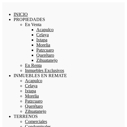
INICIO
PROPIEDADES
En Venta
Acapulco
Celaya
Ixtapa
Morelia
Patzcuaro
Querétaro
Zihuatanejo
En Renta
Inmuebles Exclusivos
INMUEBLES EN REMATE
Acapulco
Celaya
Ixtapa
Morelia
Patzcuaro
Querétaro
Zihuatanejo
TERRENOS
Comerciales
Condominales