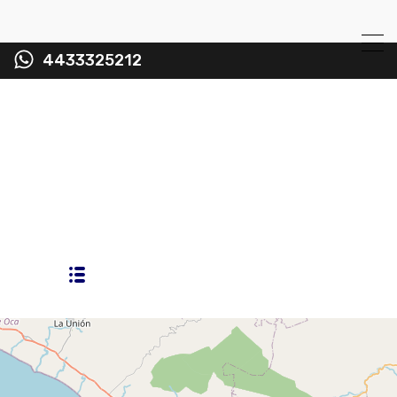
4433325212
Property Type
Inversionistas