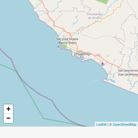
+
−
Leaflet
| ©
OpenStreetMap