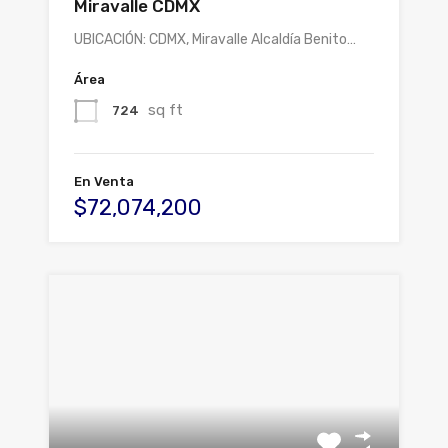
Miravalle CDMX
UBICACIÓN: CDMX, Miravalle Alcaldía Benito…
Área
sq ft
724
En Venta
$72,074,200