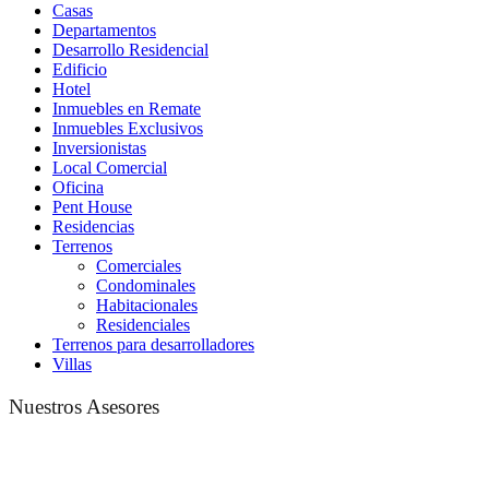
Casas
Departamentos
Desarrollo Residencial
Edificio
Hotel
Inmuebles en Remate
Inmuebles Exclusivos
Inversionistas
Local Comercial
Oficina
Pent House
Residencias
Terrenos
Comerciales
Condominales
Habitacionales
Residenciales
Terrenos para desarrolladores
Villas
Nuestros Asesores