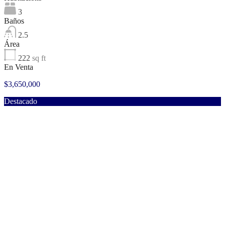
3
Baños
2.5
Área
222
sq ft
En Venta
$3,650,000
Destacado