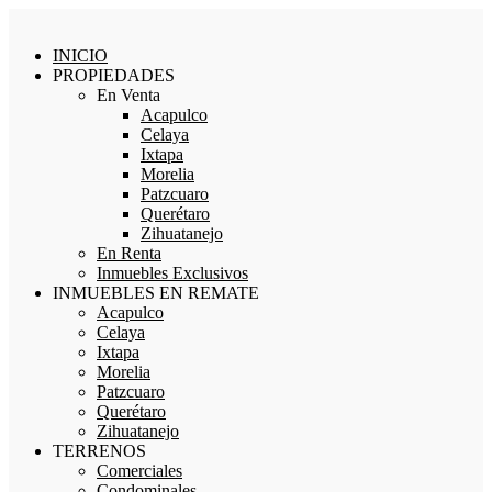
INICIO
PROPIEDADES
En Venta
Acapulco
Celaya
Ixtapa
Morelia
Patzcuaro
Querétaro
Zihuatanejo
En Renta
Inmuebles Exclusivos
INMUEBLES EN REMATE
Acapulco
Celaya
Ixtapa
Morelia
Patzcuaro
Querétaro
Zihuatanejo
TERRENOS
Comerciales
Condominales