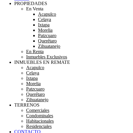
PROPIEDADES
En Venta
Acapulco
Celaya
Ixtapa
Morelia
Patzcuaro
Querétaro
Zihuatanejo
En Renta
Inmuebles Exclusivos
INMUEBLES EN REMATE
Acapulco
Celaya
Ixtapa
Morelia
Patzcuaro
Querétaro
Zihuatanejo
TERRENOS
Comerciales
Condominales
Habitacionales
Residenciales
CONTACTO