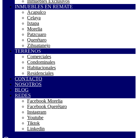
Inmuebles Exclusivos
INMUEBLES EN REMATE
Acapulco
Celaya
Ixtapa
Morelia
Patzcuaro
Querétaro
Zihuatanejo
TERRENOS
Comerciales
Condominales
Habitacionales
Residenciales
CONTACTO
NOSOTROS
BLOG
REDES
Facebook Morelia
Facebook Querétaro
Instagram
Youtube
Tiktok
Linkedin