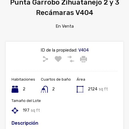
Punta Garrobo Zihuatanejo 2 y 3
Recámaras V404
En Venta
ID de la propiedad:
V404
Habitaciones
Cuartos de baño
Área
2
2
2124
sq ft
Tamaño del Lote
197
sq ft
Descripción