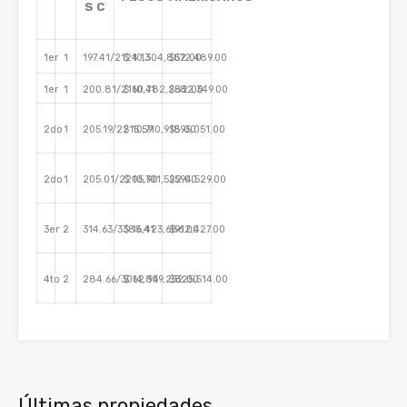
S C
1er
1
197.41/2124.13
$ 10,304,802.00
$572,489.00
1er
1
200.81/2160.71
$ 10,482,282.00
$582,349.00
2do
1
205.19/2215.59
$ 10,710,918.00
$595,051.00
2do
1
205.01/2205.90
$ 10,701,522.00
$594,529.00
3er
2
314.63/3385.41
$ 16,423,686.00
$912,427.00
4to
2
284.66/3062.94
$ 14,859,252.00
$825,514.00
Últimas propiedades