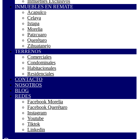
Inmuebles Exclusivos
INMUEBLES EN REMATE
Acapulco
Celaya
Ixtapa
Morelia
Patzcuaro
Querétaro
Zihuatanejo
TERRENOS
Comerciales
Condominales
Habitacionales
Residenciales
CONTACTO
NOSOTROS
BLOG
REDES
Facebook Morelia
Facebook Querétaro
Instagram
Youtube
Tiktok
Linkedin