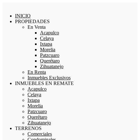
INICIO
PROPIEDADES
En Venta
Acapulco
Celaya
Ixtapa
Morelia
Patzcuaro
Querétaro
Zihuatanejo
En Renta
Inmuebles Exclusivos
INMUEBLES EN REMATE
Acapulco
Celaya
Ixtapa
Morelia
Patzcuaro
Querétaro
Zihuatanejo
TERRENOS
Comerciales
Condominales