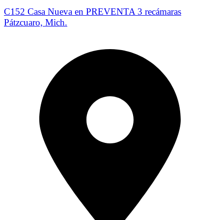
C152 Casa Nueva en PREVENTA 3 recámaras
Pátzcuaro, Mich.