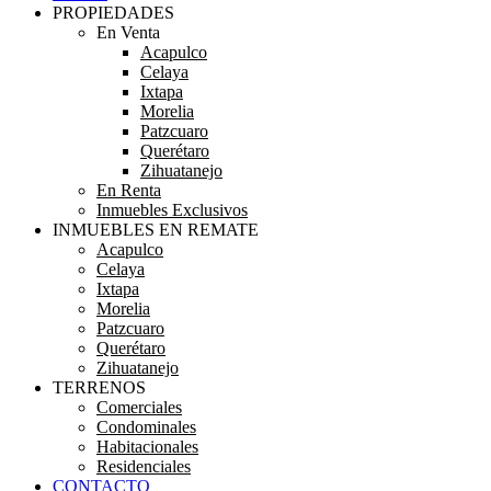
PROPIEDADES
En Venta
Acapulco
Celaya
Ixtapa
Morelia
Patzcuaro
Querétaro
Zihuatanejo
En Renta
Inmuebles Exclusivos
INMUEBLES EN REMATE
Acapulco
Celaya
Ixtapa
Morelia
Patzcuaro
Querétaro
Zihuatanejo
TERRENOS
Comerciales
Condominales
Habitacionales
Residenciales
CONTACTO