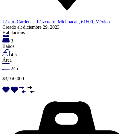
Lázaro Cárdenas, Pátzcuaro, Michoacán, 61600, México
Creado el:
diciembre 29, 2023
Habitacións
3
Baños
4.5
Área
245
$3,950,000